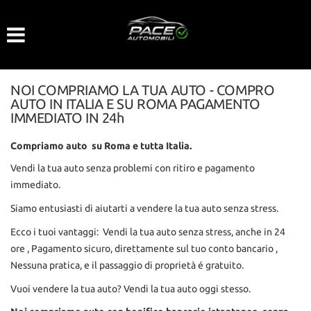
Le
tue
preferenze
di
consenso
NOI COMPRIAMO LA TUA AUTO - COMPRO
AUTO IN ITALIA E SU ROMA PAGAMENTO
Il
IMMEDIATO IN 24h
seguente
pannello
Compriamo auto su Roma e tutta Italia.
ti
consente
Vendi la tua auto senza problemi con ritiro e pagamento
di
immediato.
esprimere
le
Siamo entusiasti di aiutarti a vendere la tua auto senza stress.
tue
Ecco i tuoi vantaggi: Vendi la tua auto senza stress, anche in 24
preferenze
di
ore , Pagamento sicuro, direttamente sul tuo conto bancario ,
consenso
Nessuna pratica, e il passaggio di proprietà é gratuito.
alle
tecnologie
Vuoi vendere la tua auto? Vendi la tua auto oggi stesso.
di