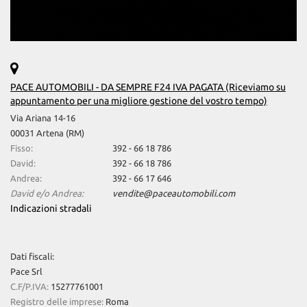
PACE AUTOMOBILI - DA SEMPRE F24 IVA PAGATA (Riceviamo su
appuntamento per una migliore gestione del vostro tempo)
Via Ariana 14-16
00031 Artena (RM)
Fisso:
392 - 66 18 786
David:
392 - 66 18 786
Andrea:
392 - 66 17 646
David e/o Andrea:
vendite@paceautomobili.com
Indicazioni stradali
Dati fiscali:
Pace Srl
C.F/P.IVA:
15277761001
Registro delle imprese:
Roma