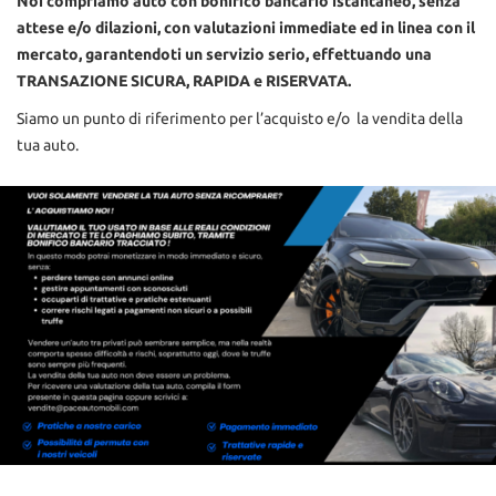
Noi compriamo auto con bonifico bancario istantaneo, senza
tracciamento
attese e/o dilazioni, con valutazioni immediate ed in linea con il
che
adottiamo
mercato, garantendoti un servizio serio, effettuando una
per
TRANSAZIONE SICURA, RAPIDA e RISERVATA.
offrire
Siamo un punto di riferimento per l’acquisto e/o la vendita della
le
funzionalità
tua auto.
e
svolgere
le
attività
di
seguito
descritte.
Per
ottenere
maggiori
informazioni
sull'utilità
e
sul
funzionamento
di