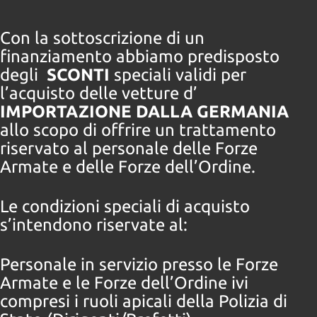
tracciamento
che
adottiamo
Con la sottoscrizione di un
per
finanziamento abbiamo predisposto
offrire
degli
SCONTI
speciali validi per
le
l’acquisto delle vetture d’
funzionalità
e
IMPORTAZIONE DALLA GERMANIA
svolgere
allo scopo di offrire un trattamento
le
riservato al personale delle Forze
attività
di
Armate e delle Forze dell’Ordine.
seguito
descritte.
Le condizioni speciali di acquisto
Per
ottenere
s’intendono riservate al:
maggiori
informazioni
sull'utilità
Personale in servizio presso le Forze
e
Armate e le Forze dell’Ordine ivi
sul
compresi i ruoli apicali della Polizia di
funzionamento
di