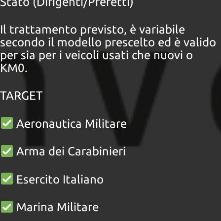
Stato (Dirigenti/Prefetti)
questi
strumenti
Il trattamento previsto, è variabile
di
tracciamento
secondo il modello prescelto ed è valido
si
per sia per i veicoli usati che nuovi o
rimanda
KM0.
alla
cookie
policy.
TARGET
Puoi
rivedere
e
Aeronautica Militare
modificare
le
tue
Arma dei Carabinieri
scelte
in
Esercito Italiano
qualsiasi
momento.
Marina Militare