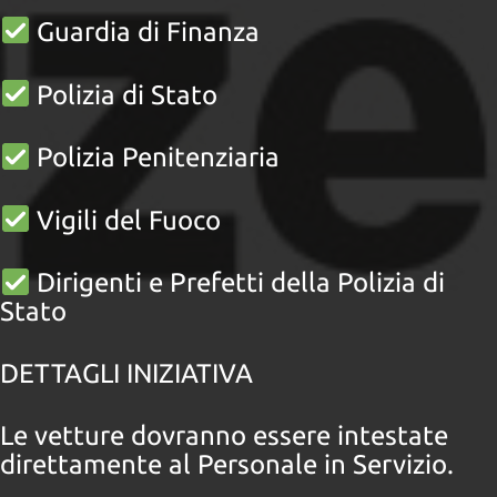
tta
ti
Guardia di Finanza
Polizia di Stato
mpre
Cookie necessari
litato
Polizia Penitenziaria
Cookie delle preferenze
Vigili del Fuoco
Cookie per il miglioramento dell'esperienza utente
Cookie analitici
Dirigenti e Prefetti della Polizia di
Stato
Cookie di marketing
DETTAGLI INIZIATIVA
Leggi
la
Le vetture dovranno essere intestate
cookie
direttamente al Personale in Servizio.
policy