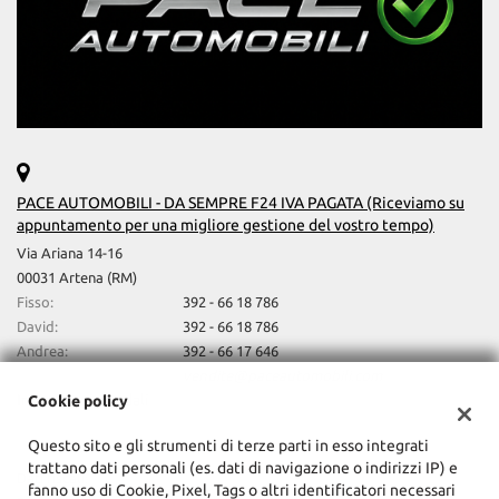
PACE AUTOMOBILI - DA SEMPRE F24 IVA PAGATA (Riceviamo su
appuntamento per una migliore gestione del vostro tempo)
Via Ariana 14-16
00031 Artena (RM)
Fisso:
392 - 66 18 786
David:
392 - 66 18 786
Andrea:
392 - 66 17 646
David e/o Andrea:
vendite@paceautomobili.com
Indicazioni stradali
Cookie policy
Questo sito e gli strumenti di terze parti in esso integrati
trattano dati personali (es. dati di navigazione o indirizzi IP) e
Dati fiscali:
fanno uso di Cookie, Pixel, Tags o altri identificatori necessari