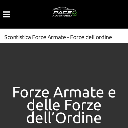
Le
tue
preferenze
di
consenso
Scontistica Forze Armate - Forze dell'ordine
Il
seguente
pannello
ti
consente
di
esprimere
le
Forze Armate e
tue
preferenze
delle Forze
di
consenso
dell’Ordine
alle
tecnologie
di