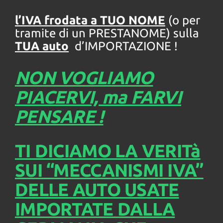
questi
l’IVA frodata a TUO NOME
(o per
strumenti
di
tramite di un PRESTANOME) sulla
tracciamento
TUA auto
d’IMPORTAZIONE !
si
rimanda
alla
NON VOGLIAMO
cookie
policy.
PIACERVI, ma FARVI
Puoi
rivedere
PENSARE !
e
modificare
le
TI DICIAMO LA VERITà
tue
scelte
SUI “MECCANISMI IVA”
in
qualsiasi
DELLE AUTO USATE
momento.
IMPORTATE DALLA