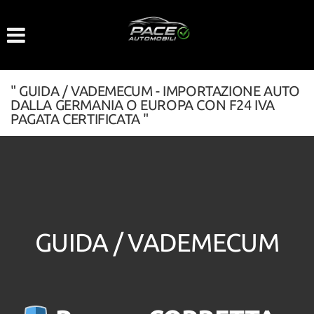
Le
tue
preferenze
di
consenso
" GUIDA / VADEMECUM - IMPORTAZIONE AUTO
DALLA GERMANIA O EUROPA CON F24 IVA
Il
PAGATA CERTIFICATA "
seguente
pannello
ti
consente
di
esprimere
le
tue
GUIDA / VADEMECUM
preferenze
di
consenso
alle
tecnologie
di