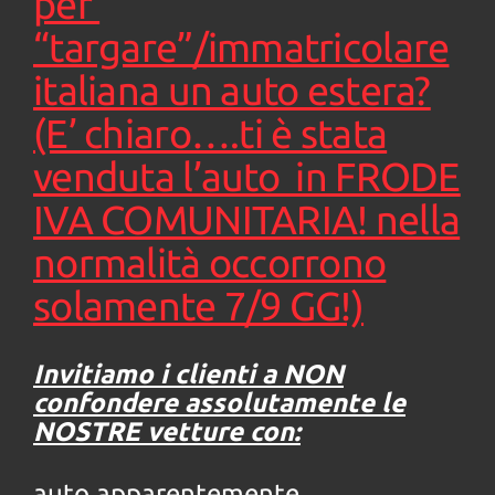
per
Salva
“targare”/immatricolare
le
impostazioni
italiana un auto estera?
(E’ chiaro….ti è stata
venduta l’auto in FRODE
IVA COMUNITARIA! nella
normalità occorrono
solamente 7/9 GG!)
Invitiamo i clienti a NON
confondere assolutamente le
NOSTRE vetture con:
auto apparentemente