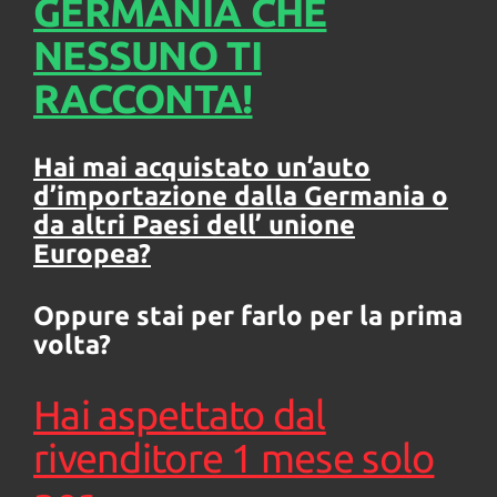
GERMANIA CHE
tta
ti
NESSUNO TI
RACCONTA!
mpre
Cookie necessari
litato
Hai mai acquistato un’auto
Cookie delle preferenze
d’importazione dalla Germania o
Cookie per il miglioramento dell'esperienza utente
da altri Paesi dell’ unione
Europea?
Cookie analitici
Oppure stai per farlo per la prima
Cookie di marketing
volta?
Leggi
Hai aspettato dal
la
cookie
rivenditore 1 mese solo
policy