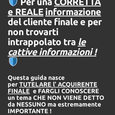
Per una
CORRETTA
tracciamento
che
e REALE
informazione
adottiamo
per
del cliente finale e per
offrire
le
non trovarti
funzionalità
e
intrappolato tra
le
svolgere
le
cattive informazioni !
attività
di
seguito
descritte.
Per
Questa guida nasce
ottenere
per
TUTELARE l’ ACQUIRENTE
maggiori
informazioni
FINALE
e FARGLI CONOSCERE
sull'utilità
un tema CHE NON VIENE DETTO
e
da NESSUNO ma estremamente
sul
funzionamento
IMPORTANTE !
di