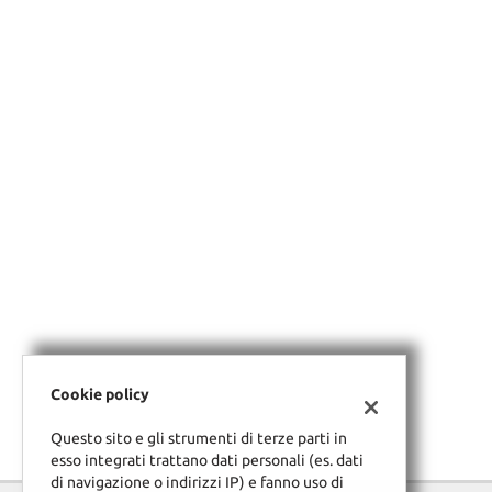
tracciamento
che
adottiamo
per
offrire
le
funzionalità
e
svolgere
le
attività
di
seguito
descritte.
Per
ottenere
maggiori
informazioni
Cookie policy
sull'utilità
e
Questo sito e gli strumenti di terze parti in
sul
esso integrati trattano dati personali (es. dati
funzionamento
di navigazione o indirizzi IP) e fanno uso di
di