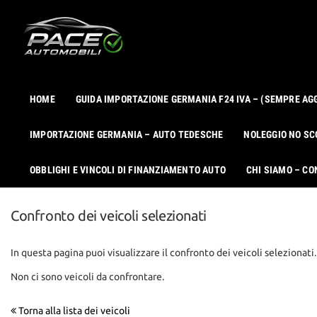
Le
tue
preferenze
di
consenso
HOME
GUIDA IMPORTAZIONE GERMANIA F24 IVA – (SEMPRE AG
Il
seguente
IMPORTAZIONE GERMANIA – AUTO TEDESCHE
NOLEGGIO NO SC
pannello
ti
consente
OBBLIGHI E VINCOLI DI FINANZIAMENTO AUTO
CHI SIAMO – CO
di
esprimere
le
Confronto dei veicoli selezionati
tue
preferenze
di
In questa pagina puoi visualizzare il confronto dei veicoli selezionati.
consenso
Non ci sono veicoli da confrontare.
alle
tecnologie
di
Torna alla lista dei veicoli