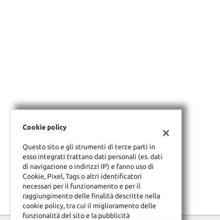
tracciamento
che
adottiamo
per
offrire
le
funzionalità
e
svolgere
le
attività
di
seguito
Cookie policy
descritte.
Per
Questo sito e gli strumenti di terze parti in
ottenere
esso integrati trattano dati personali (es. dati
maggiori
di navigazione o indirizzi IP) e fanno uso di
informazioni
Cookie, Pixel, Tags o altri identificatori
sull'utilità
necessari per il funzionamento e per il
e
raggiungimento delle finalità descritte nella
sul
cookie policy, tra cui il miglioramento delle
funzionamento
funzionalità del sito e la pubblicità
di