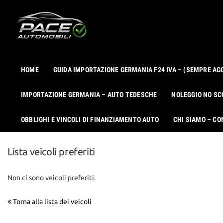
Le
tue
preferenze
di
consenso
HOME
GUIDA IMPORTAZIONE GERMANIA F24 IVA – (SEMPRE AG
Il
seguente
IMPORTAZIONE GERMANIA – AUTO TEDESCHE
NOLEGGIO NO SC
pannello
ti
consente
OBBLIGHI E VINCOLI DI FINANZIAMENTO AUTO
CHI SIAMO – CO
di
esprimere
le
Lista veicoli preferiti
tue
preferenze
di
Non ci sono veicoli preferiti.
consenso
alle
Torna alla lista dei veicoli
tecnologie
di