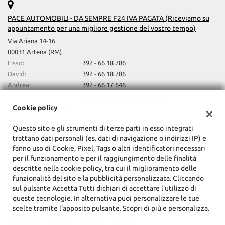
PACE AUTOMOBILI - DA SEMPRE F24 IVA PAGATA (Riceviamo su
appuntamento per una migliore gestione del vostro tempo)
Via Ariana 14-16
00031 Artena (RM)
Fisso:
392 - 66 18 786
David:
392 - 66 18 786
Andrea:
392 - 66 17 646
David e/o Andrea:
vendite@paceautomobili.com
Indicazioni stradali
Cookie policy
Questo sito e gli strumenti di terze parti in esso integrati
trattano dati personali (es. dati di navigazione o indirizzi IP) e
Dati fiscali:
fanno uso di Cookie, Pixel, Tags o altri identificatori necessari
Pace Srl
per il funzionamento e per il raggiungimento delle finalità
C.F/P.IVA:
15277761001
descritte nella cookie policy, tra cui il miglioramento delle
Registro delle imprese:
Roma
funzionalità del sito e la pubblicità personalizzata. Cliccando
sul pulsante Accetta Tutti dichiari di accettare l'utilizzo di
queste tecnologie. In alternativa puoi personalizzare le tue
scelte tramite l'apposito pulsante. Scopri di più e personalizza.