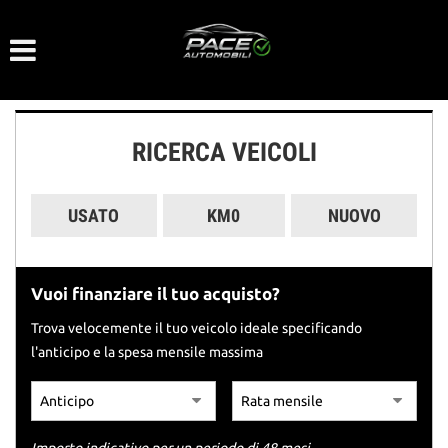
Le
tue
preferenze
di
consenso
RICERCA VEICOLI
Il
seguente
pannello
USATO
KM0
NUOVO
ti
consente
di
esprimere
Vuoi finanziare il tuo acquisto?
le
tue
Trova velocemente il tuo veicolo ideale specificando
preferenze
l'anticipo e la spesa mensile massima
di
consenso
alle
tecnologie
di