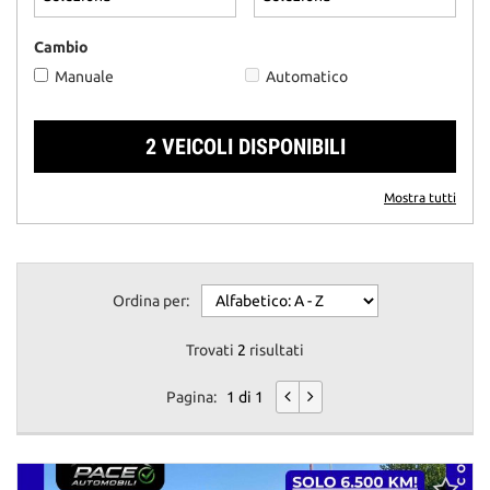
questi
strumenti
Cambio
di
Manuale
Automatico
tracciamento
si
rimanda
2 VEICOLI DISPONIBILI
alla
cookie
policy.
Mostra tutti
Puoi
rivedere
e
modificare
Ordina per:
le
tue
scelte
Trovati
2
risultati
in
qualsiasi
Pagina:
1 di 1
momento.