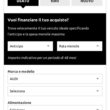
USATO
KM0
NUOVO
tracciamento
che
adottiamo
per
Vuoi finanziare il tuo acquisto?
offrire
le
Trova velocemente il tuo veicolo ideale specificando
funzionalità
l'anticipo e la spesa mensile massima
e
svolgere
le
attività
di
Importo indicativo per un periodo di 48 mesi
seguito
descritte.
Per
Marca e modello
ottenere
maggiori
informazioni
sull'utilità
e
sul
Alimentazione
funzionamento
di