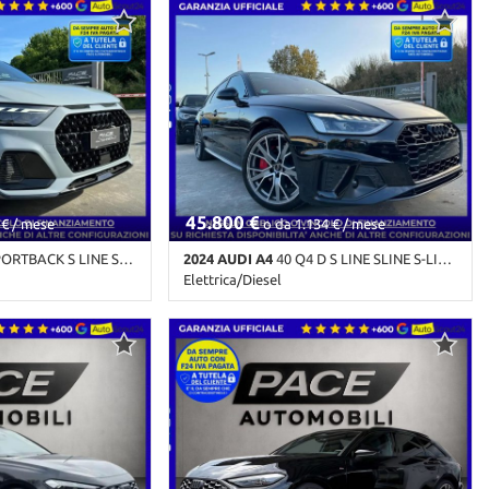
45.800 €
 € / mese
o da 1.134 € / mese
S LINE SLINE S-LINE ALLSTREET KAMERA
2024 AUDI A4
40 Q4 D S LINE SLINE S-LINE TETTO COMPETITION B&O
Elettrica/Diesel
utomatico • Grigio
17.900 Km • Cambio Automatico • Nero
e • ABS • Adaptive
metallizzato • 5 Porte • 360° camera • ABS
g • Airbag laterali •
• Adaptive Cruise Control • Airbag •
Airbag posteriore •
Airbag laterali • Airbag Passeggero •
talli elettrici •
Airbag posteriore • Airbag testa •
rto • Apple CarPlay •
Alzacristalli elettrici • Android Auto •
i • Autoradio •
Antifurto • Apple CarPlay • Assistente
Blind spot monitor •
abbaglianti • Autoradio • Autoradio
puter • Bracciolo •
digitale • Blind spot monitor • Bluetooth •