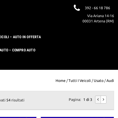
392 - 66 18 786
Via Ariana 14-16
00031 Artena (RM)
EICOLI – AUTO IN OFFERTA
 AUTO – COMPRO AUTO
Home
/
Tutti I Veicoli
/
Usato
/
Audi
Pagina:
1 di 3
vati
54
risultati