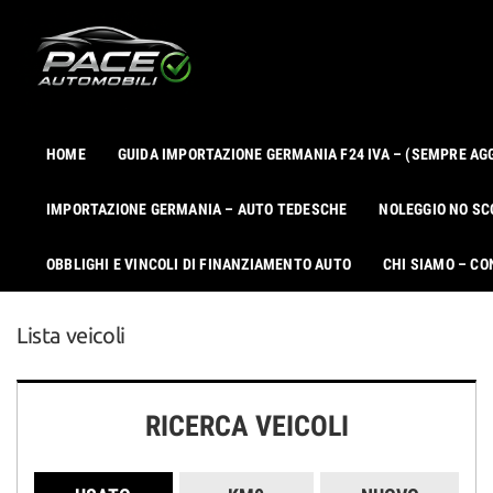
Le
tue
preferenze
di
consenso
HOME
GUIDA IMPORTAZIONE GERMANIA F24 IVA – (SEMPRE AG
Il
seguente
IMPORTAZIONE GERMANIA – AUTO TEDESCHE
NOLEGGIO NO SC
pannello
ti
consente
OBBLIGHI E VINCOLI DI FINANZIAMENTO AUTO
CHI SIAMO – CO
di
esprimere
le
Lista veicoli
tue
preferenze
di
consenso
RICERCA VEICOLI
alle
tecnologie
di