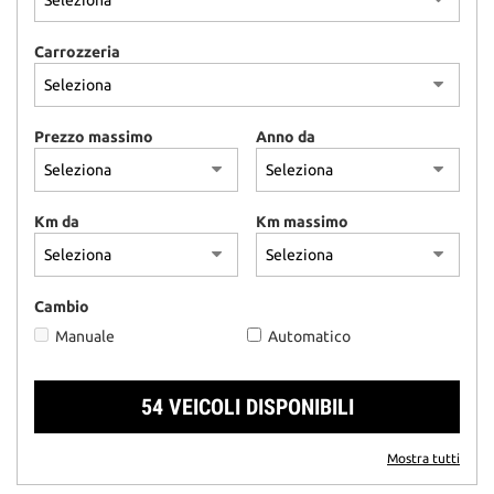
questi
strumenti
Carrozzeria
di
tracciamento
si
rimanda
Prezzo massimo
Anno da
alla
cookie
policy.
Puoi
Km da
Km massimo
rivedere
e
modificare
Cambio
le
tue
Manuale
Automatico
scelte
in
qualsiasi
54 VEICOLI DISPONIBILI
momento.
Mostra tutti