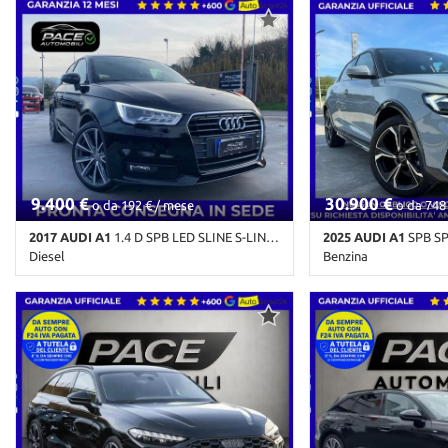
9.400 €
30.900 €
o da 192 € / mese
o da 748
2017 AUDI A1
1.4 D SPB LED SLINE S-LINE 17"BOSE SPORTBACK PELLE
2025 AUDI A1
SPB SPORTBACK 
Diesel
Benzina
209.500 Km • Cambio Automatico • Nero
18.900 Km • Cambio A
pastello • 5 Porte • ABS • Airbag • Airbag
metallizzato • 5 Port
laterali • Airbag Passeggero • Airbag
Cruise Control • Airba
posteriore • Airbag testa • Alzacristalli
Airbag Passeggero • 
elettrici • Antifurto • Assistente
Airbag testa • Alzacris
abbaglianti • Autoradio • Autoradio
Android Auto • Antifu
digitale • Bluetooth • Boardcomputer •
Assistente abbagliant
Bracciolo • Chiusura centralizzata •
Autoradio digitale • 
Chiusura centralizzata senza chiave •
Bluetooth • Boardcom