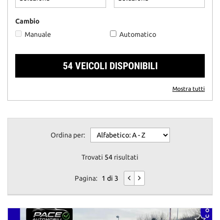
questi
strumenti
Cambio
di
Manuale
Automatico
tracciamento
si
rimanda
54 VEICOLI DISPONIBILI
alla
cookie
policy.
Mostra tutti
Puoi
rivedere
e
modificare
Ordina per:
le
tue
scelte
Trovati
54
risultati
in
qualsiasi
Pagina:
1 di 3
momento.