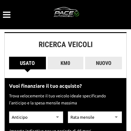
Le
tue
preferenze
di
consenso
RICERCA VEICOLI
Il
seguente
pannello
USATO
KM0
NUOVO
ti
consente
di
esprimere
Vuoi finanziare il tuo acquisto?
le
tue
Trova velocemente il tuo veicolo ideale specificando
preferenze
l'anticipo e la spesa mensile massima
di
consenso
alle
tecnologie
di