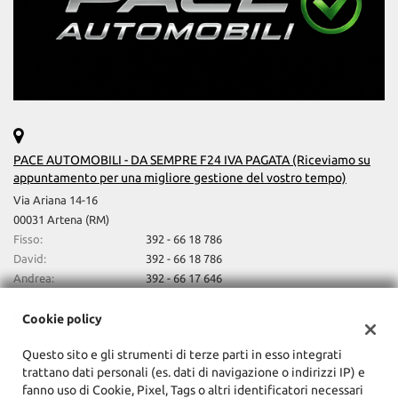
profondità antiabbagliamento • Fari direzionali • Fari full-LED • Fari
Volante multifunzione
LED • Fari Xenon • Fendinebbia • Frenata d'emergenza assistita •
Head-up display • Hotspot Wi-Fi • Immobilizzatore elettronico •
Interni in pelle • Isofix • Lettore CD • Limitatore di velocità • Luci
diurne • Luci diurne LED • MP3 • Park Distance Control • Portellone
posteriore elettrico • Riconoscimento dei segnali stradali •
Riscaldamento ausiliario • Schermo multifunzione interamente
digitale • Sedile posteriore sdoppiato • Sedili riscaldati • Sensore
di pioggia • Servosterzo • Sistema di avviso di distanza • Sistema di
chiamata d'emergenza • Navigatore satellitare • Sistema di
PACE AUTOMOBILI - DA SEMPRE F24 IVA PAGATA (Riceviamo su
parcheggio automatico • Sistema di riconoscimento della
appuntamento per una migliore gestione del vostro tempo)
stanchezza • Sound system • Specchietti laterali elettrici •
Via Ariana 14-16
Start/Stop Automatico • Streaming musicale integrato • Supporto
00031 Artena (RM)
lombare • Telecamera per parcheggio assistito • USB • Vetri
Fisso:
392 - 66 18 786
oscurati • Vivavoce • Volante in pelle • Volante multifunzione
David:
392 - 66 18 786
Andrea:
392 - 66 17 646
David e/o Andrea:
vendite@paceautomobili.com
Indicazioni stradali
Cookie policy
Questo sito e gli strumenti di terze parti in esso integrati
trattano dati personali (es. dati di navigazione o indirizzi IP) e
Dati fiscali:
fanno uso di Cookie, Pixel, Tags o altri identificatori necessari