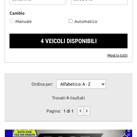
questi
strumenti
Cambio
di
Manuale
Automatico
tracciamento
si
rimanda
4 VEICOLI DISPONIBILI
alla
cookie
policy.
Mostra tutti
Puoi
rivedere
e
modificare
Ordina per:
le
tue
scelte
Trovati
4
risultati
in
qualsiasi
Pagina:
1 di 1
momento.