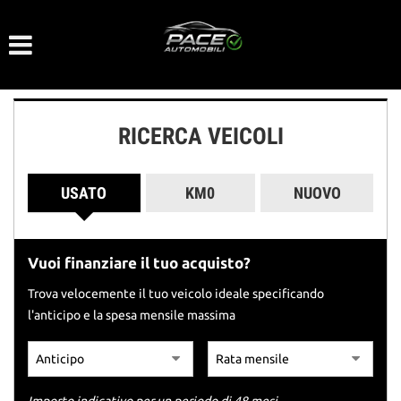
Le
tue
preferenze
di
consenso
RICERCA VEICOLI
Il
seguente
pannello
USATO
KM0
NUOVO
ti
consente
di
esprimere
Vuoi finanziare il tuo acquisto?
le
tue
Trova velocemente il tuo veicolo ideale specificando
preferenze
l'anticipo e la spesa mensile massima
di
consenso
alle
tecnologie
di