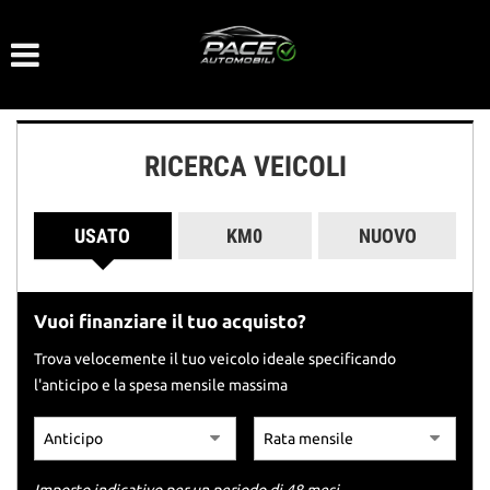
Le
tue
preferenze
di
consenso
RICERCA VEICOLI
Il
seguente
pannello
USATO
KM0
NUOVO
ti
consente
di
esprimere
Vuoi finanziare il tuo acquisto?
le
tue
Trova velocemente il tuo veicolo ideale specificando
preferenze
l'anticipo e la spesa mensile massima
di
consenso
alle
tecnologie
di