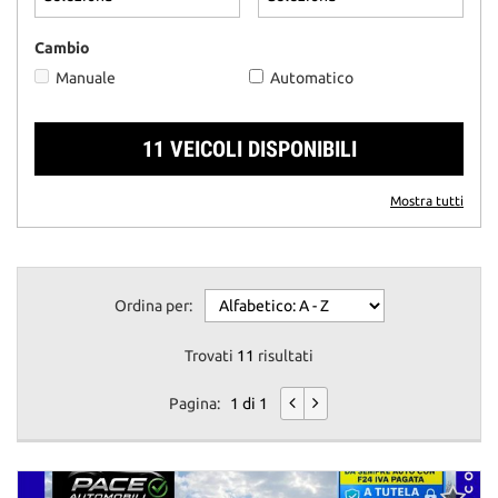
questi
strumenti
Cambio
di
Manuale
Automatico
tracciamento
si
rimanda
11 VEICOLI DISPONIBILI
alla
cookie
policy.
Mostra tutti
Puoi
rivedere
e
modificare
Ordina per:
le
tue
scelte
Trovati
11
risultati
in
qualsiasi
Pagina:
1 di 1
momento.