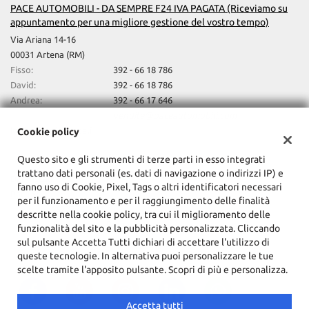
riscaldati • Sensore di pioggia • Servosterzo • Sistema di avviso di
PACE AUTOMOBILI - DA SEMPRE F24 IVA PAGATA (Riceviamo su
distanza • Sistema di chiamata d'emergenza • Navigatore
appuntamento per una migliore gestione del vostro tempo)
satellitare • Sistema di parcheggio automatico • Sistema di
Via Ariana 14-16
riconoscimento della stanchezza • Sound system • Specchietti
00031 Artena (RM)
laterali elettrici • Start/Stop Automatico • Streaming musicale
Fisso:
392 - 66 18 786
integrato • Supporto lombare • Telecamera per parcheggio
assistito • Tetto apribile • USB • Vetri oscurati • Vivavoce • Volante
David:
392 - 66 18 786
in pelle • Volante multifunzione
Andrea:
392 - 66 17 646
David e/o Andrea:
vendite@paceautomobili.com
Indicazioni stradali
Cookie policy
Questo sito e gli strumenti di terze parti in esso integrati
trattano dati personali (es. dati di navigazione o indirizzi IP) e
Dati fiscali:
fanno uso di Cookie, Pixel, Tags o altri identificatori necessari
Pace Srl
per il funzionamento e per il raggiungimento delle finalità
C.F/P.IVA:
15277761001
descritte nella cookie policy, tra cui il miglioramento delle
Registro delle imprese:
Roma
funzionalità del sito e la pubblicità personalizzata. Cliccando
sul pulsante Accetta Tutti dichiari di accettare l'utilizzo di
queste tecnologie. In alternativa puoi personalizzare le tue
scelte tramite l'apposito pulsante. Scopri di più e personalizza.
Accetta tutti