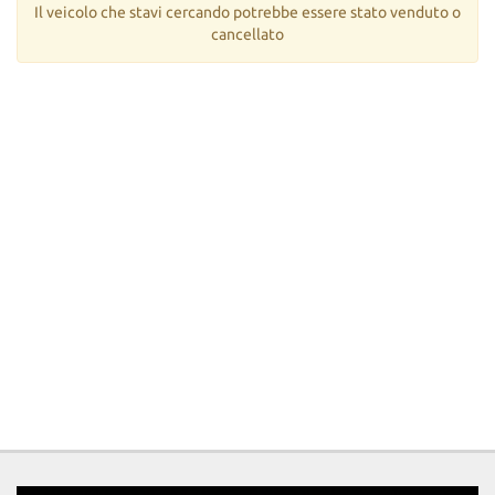
tta
Il veicolo che stavi cercando potrebbe essere stato venduto o
ti
cancellato
mpre
Cookie necessari
litato
Cookie delle preferenze
Cookie per il miglioramento dell'esperienza utente
Cookie analitici
Cookie di marketing
Leggi
la
cookie
policy