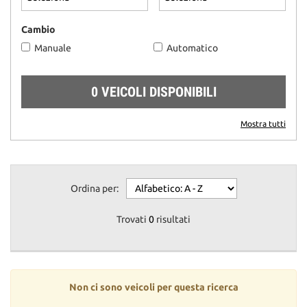
questi
strumenti
Cambio
di
Manuale
Automatico
tracciamento
si
rimanda
0 VEICOLI DISPONIBILI
alla
cookie
policy.
Mostra tutti
Puoi
rivedere
e
modificare
Ordina per:
le
tue
scelte
Trovati
0
risultati
in
qualsiasi
momento.
Non ci sono veicoli per questa ricerca