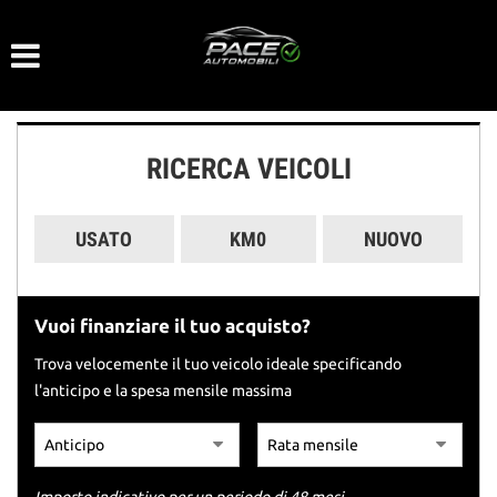
Le
tue
preferenze
di
consenso
RICERCA VEICOLI
Il
seguente
pannello
USATO
KM0
NUOVO
ti
consente
di
esprimere
Vuoi finanziare il tuo acquisto?
le
tue
Trova velocemente il tuo veicolo ideale specificando
preferenze
l'anticipo e la spesa mensile massima
di
consenso
alle
tecnologie
di