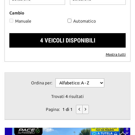
questi
strumenti
Cambio
di
Manuale
Automatico
tracciamento
si
rimanda
4 VEICOLI DISPONIBILI
alla
cookie
policy.
Mostra tutti
Puoi
rivedere
e
modificare
Ordina per:
le
tue
scelte
Trovati
4
risultati
in
qualsiasi
Pagina:
1 di 1
momento.