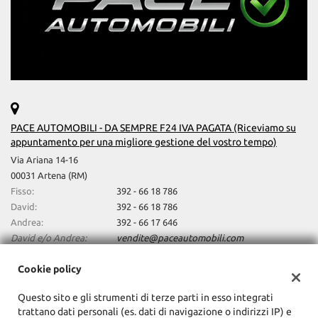
profondità antiabbagliamento • Fari direzionali • Fari full-LED • Fari
Vivavoce • Volante in pelle • Volante multifunzione
LED • Fari Xenon • Fendinebbia • Frenata d'emergenza assistita •
Head-up display • Hotspot Wi-Fi • Immobilizzatore elettronico •
Interni in pelle • Isofix • Lettore CD • Limitatore di velocità • Luci
diurne • Luci diurne LED • MP3 • Park Distance Control • Portellone
posteriore elettrico • Regolazione elettrica sedili • Riconoscimento
dei segnali stradali • Riscaldamento ausiliario • Schermo
multifunzione interamente digitale • Sedile posteriore sdoppiato •
Sedili riscaldati • Sedili ventilati • Sensore di pioggia • Servosterzo
• Sistema di avviso di distanza • Sistema di chiamata d'emergenza •
PACE AUTOMOBILI - DA SEMPRE F24 IVA PAGATA (Riceviamo su
Navigatore satellitare • Sistema di parcheggio automatico •
appuntamento per una migliore gestione del vostro tempo)
Sistema di riconoscimento della stanchezza • Sospensioni
Via Ariana 14-16
pneumatiche • Sound system • Specchietti laterali elettrici •
00031 Artena (RM)
Start/Stop Automatico • Streaming musicale integrato • Supporto
Fisso:
392 - 66 18 786
lombare • Telecamera per parcheggio assistito • Tetto apribile •
USB • Vetri oscurati • Vivavoce • Volante in pelle • Volante
David:
392 - 66 18 786
multifunzione
Andrea:
392 - 66 17 646
David e/o Andrea:
vendite@paceautomobili.com
Indicazioni stradali
Cookie policy
Questo sito e gli strumenti di terze parti in esso integrati
Dati fiscali:
trattano dati personali (es. dati di navigazione o indirizzi IP) e