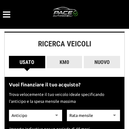
Le
tue
preferenze
di
consenso
RICERCA VEICOLI
Il
seguente
pannello
USATO
KM0
NUOVO
ti
consente
di
esprimere
Vuoi finanziare il tuo acquisto?
le
tue
Trova velocemente il tuo veicolo ideale specificando
preferenze
l'anticipo e la spesa mensile massima
di
consenso
alle
tecnologie
di