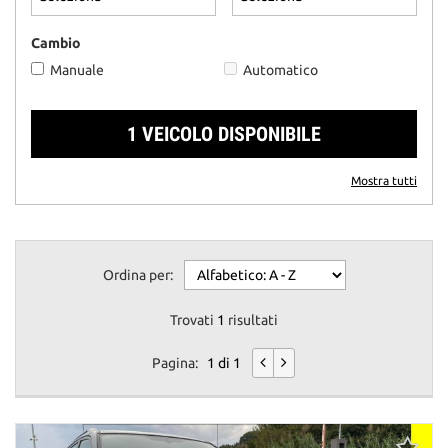
questi
strumenti
Cambio
di
Manuale
Automatico
tracciamento
si
rimanda
1 VEICOLO DISPONIBILE
alla
cookie
policy.
Mostra tutti
Puoi
rivedere
e
modificare
Ordina per:
le
tue
scelte
Trovati
1
risultati
in
qualsiasi
Pagina:
1 di 1
momento.