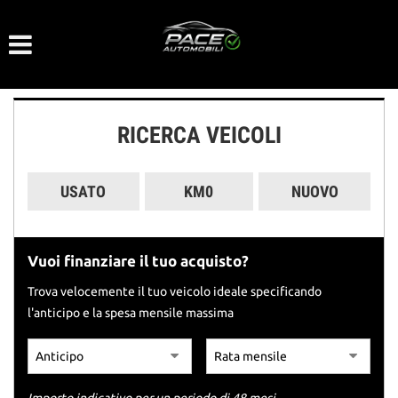
Le
tue
preferenze
di
consenso
RICERCA VEICOLI
Il
seguente
pannello
USATO
KM0
NUOVO
ti
consente
di
esprimere
Vuoi finanziare il tuo acquisto?
le
tue
Trova velocemente il tuo veicolo ideale specificando
preferenze
l'anticipo e la spesa mensile massima
di
consenso
alle
tecnologie
di