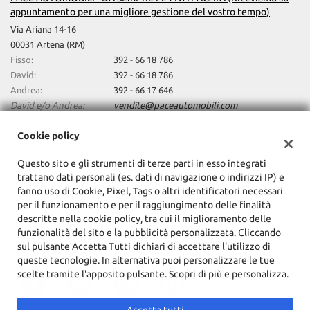
appuntamento per una migliore gestione del vostro tempo)
Via Ariana 14-16
00031 Artena (RM)
Fisso:
392 - 66 18 786
David:
392 - 66 18 786
Andrea:
392 - 66 17 646
David e/o Andrea:
vendite@paceautomobili.com
Indicazioni stradali
Cookie policy
Questo sito e gli strumenti di terze parti in esso integrati
Dati fiscali:
trattano dati personali (es. dati di navigazione o indirizzi IP) e
Pace Srl
fanno uso di Cookie, Pixel, Tags o altri identificatori necessari
C.F/P.IVA:
15277761001
per il funzionamento e per il raggiungimento delle finalità
Registro delle imprese:
Roma
descritte nella cookie policy, tra cui il miglioramento delle
funzionalità del sito e la pubblicità personalizzata. Cliccando
sul pulsante Accetta Tutti dichiari di accettare l'utilizzo di
queste tecnologie. In alternativa puoi personalizzare le tue
scelte tramite l'apposito pulsante. Scopri di più e personalizza.