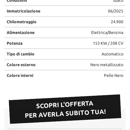
Condizioni
usato
questi
Immatricolazione
06/2025
strumenti
di
Chilometraggio
24.900
tracciamento
si
Alimentazione
Elettrica/Benzina
rimanda
alla
Potenza
153 KW / 208 CV
cookie
policy.
Tipo di cambio
Automatico
Puoi
rivedere
Colore esterno
Nero metallizzato
e
modificare
Colore interni
Pelle Nero
le
tue
scelte
in
SCOPRI L'OFFERTA
qualsiasi
momento.
PER AVERLA SUBITO TUA!