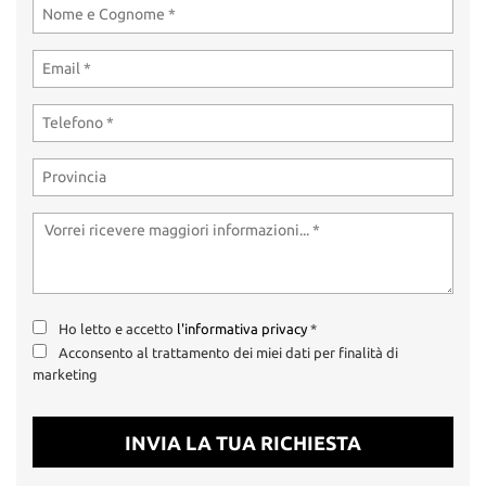
tta
ti
mpre
Cookie necessari
litato
Cookie delle preferenze
Cookie per il miglioramento dell'esperienza utente
Cookie analitici
Cookie di marketing
Ho letto e accetto
l'informativa privacy
*
Acconsento al trattamento dei miei dati per finalità di
marketing
Leggi
la
cookie
INVIA LA TUA RICHIESTA
policy