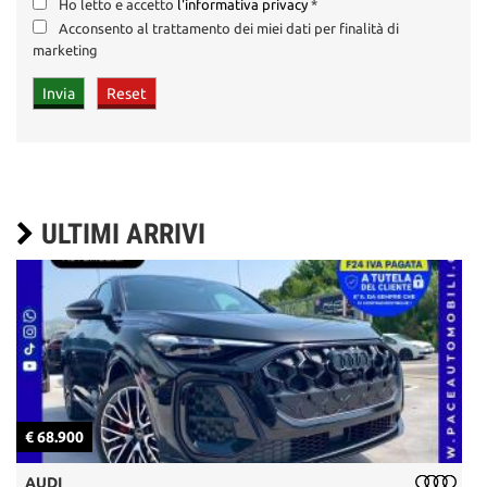
Ho letto e accetto
l'informativa privacy
*
Acconsento al trattamento dei miei dati per finalità di
marketing
ULTIMI ARRIVI
€ 68.900
€
AUDI