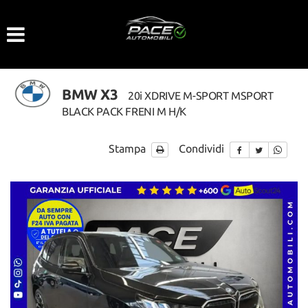
Le
tue
preferenze
di
consenso
BMW X3
20i XDRIVE M-SPORT MSPORT
Il
BLACK PACK FRENI M H/K
seguente
pannello
ti
Stampa
Condividi
consente
di
esprimere
le
tue
preferenze
di
consenso
alle
tecnologie
di