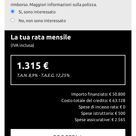
rimborso. Maggiori informazioni sulla polizza.
Si, sono interessato
No, non sono interessato
La tua rata mensile
(IVA inclusa)
1.315 €
T.A.N. 8,9% - T.A.E.G.
12,25
%
Importo finanziato: €
50.800
Costo totale del credito: €
63.128
Spese di incasso rata: €
0
Spese istruttoria: €
500
Spese assicurative: €
2.565