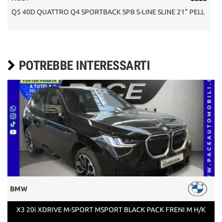
Q5 40D QUATTRO Q4 SPORTBACK SPB S-LINE SLINE 21" PELL
POTREBBE INTERESSARTI
BMW
X3 20i XDRIVE M-SPORT MSPORT BLACK PACK FRENI M H/K